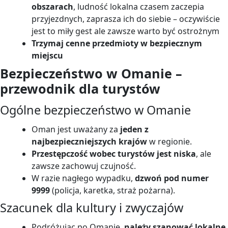
obszarach
, ludność lokalna czasem zaczepia
przyjezdnych, zaprasza ich do siebie – oczywiście
jest to miły gest ale zawsze warto być ostrożnym
Trzymaj cenne przedmioty w bezpiecznym
miejscu
Bezpieczeństwo w Omanie –
przewodnik dla turystów
Ogólne bezpieczeństwo w Omanie
Oman jest uważany za
jeden z
najbezpieczniejszych krajów
w regionie.
Przestępczość wobec turystów jest niska
, ale
zawsze zachowuj czujność.
W razie nagłego wypadku,
dzwoń pod numer
9999
(policja, karetka, straż pożarna).
Szacunek dla kultury i zwyczajów
Podróżując po Omanie,
należy szanować lokalne