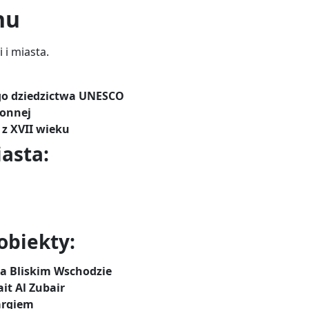
nu
 i miasta.
ego dziedzictwa UNESCO
ronnej
 z XVII wieku
asta:
obiekty:
na Bliskim Wschodzie
t Al Zubair
argiem