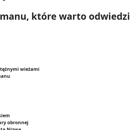
Omanu, które warto odwiedzi
tężnymi wieżami
Omanu
kiem
ury obronnej
sta Nizwa