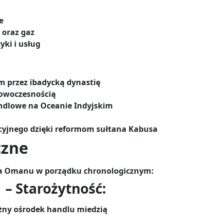
e
 oraz gaz
yki i usług
m przez ibadycką dynastię
nowoczesnością
andlowe na Oceanie Indyjskim
yjnego dzięki reformom sułtana Kabusa
czne
ria Omanu w porządku chronologicznym:
– Starożytność:
ażny ośrodek handlu miedzią