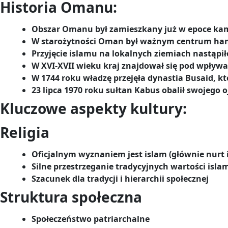
Historia Omanu:
Obszar Omanu był zamieszkany już w epoce kamie
W starożytności Oman był ważnym centrum han
Przyjęcie islamu na lokalnych ziemiach nastąpił
W XVI-XVII wieku kraj znajdował się pod wpływ
W 1744 roku władzę przejęła dynastia Busaid, któ
23 lipca 1970 roku sułtan Kabus obalił swojego o
Kluczowe aspekty kultury:
Religia
Oficjalnym wyznaniem jest islam (głównie nurt 
Silne przestrzeganie tradycyjnych wartości isl
Szacunek dla tradycji i hierarchii społecznej
Struktura społeczna
Społeczeństwo patriarchalne