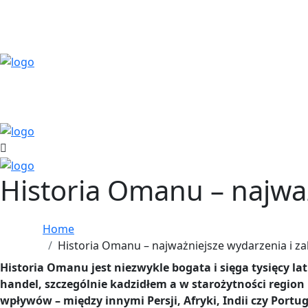
Historia Omanu – najważ
Home
Historia Omanu – najważniejsze wydarzenia i za
Historia Omanu jest niezwykle bogata i sięga tysięcy l
handel, szczególnie kadzidłem a w starożytności region
wpływów – między innymi Persji, Afryki, Indii czy Portuga