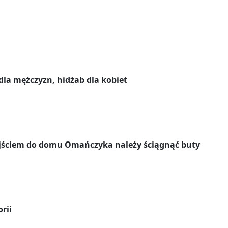
la mężczyzn, hidżab dla kobiet
jściem do domu Omańczyka należy ściągnąć buty
rii