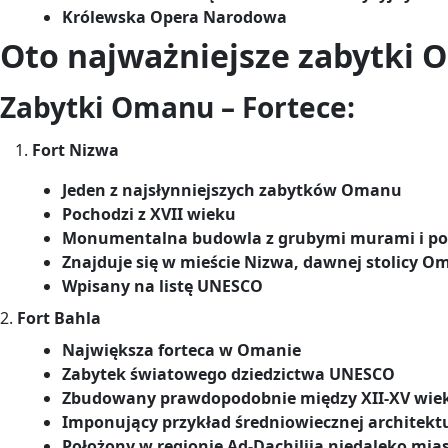
Królewska Opera Narodowa
Oto najważniejsze zabytki 
Zabytki Omanu – Fortece:
Fort Nizwa
Jeden z najsłynniejszych zabytków Omanu
Pochodzi z XVII wieku
Monumentalna budowla z grubymi murami i po
Znajduje się w mieście Nizwa, dawnej stolicy 
Wpisany na listę UNESCO
2.
Fort Bahla
Największa forteca w Omanie
Zabytek światowego dziedzictwa UNESCO
Zbudowany prawdopodobnie między XII-XV wie
Imponujący przykład średniowiecznej architekt
Położony w regionie Ad-Dachilija niedaleko mia