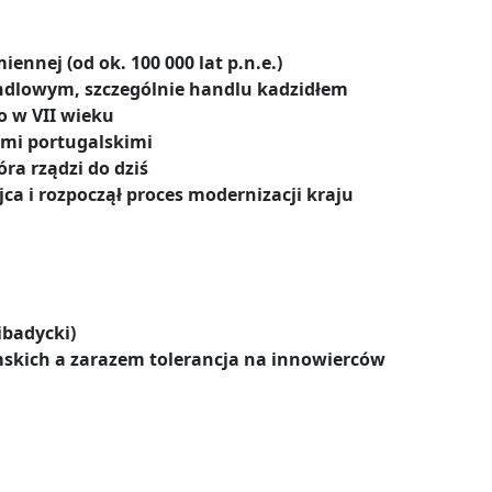
nnej (od ok. 100 000 lat p.n.e.)
dlowym, szczególnie handlu kadzidłem
o w VII wieku
ami portugalskimi
ra rządzi do dziś
jca i rozpoczął proces modernizacji kraju
ibadycki)
amskich a zarazem tolerancja na innowierców