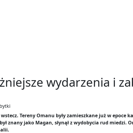
niejsze wydarzenia i za
bytki
at wstecz. Tereny Omanu były zamieszkane już w epoce k
 był znany jako Magan, słynął z wydobycia rud miedzi. 
lii.