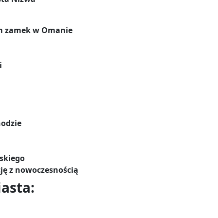
ym zamek w Omanie
i
hodzie
skiego
cję z nowoczesnością
asta: