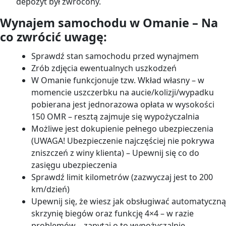
depozyt był zwrócony.
Wynajem samochodu w Omanie – Na
co zwrócić uwagę:
Sprawdź stan samochodu przed wynajmem
Zrób zdjęcia ewentualnych uszkodzeń
W Omanie funkcjonuje tzw. Wkład własny – w
momencie uszczerbku na aucie/kolizji/wypadku
pobierana jest jednorazowa opłata w wysokości
150 OMR – resztą zajmuje się wypożyczalnia
Możliwe jest dokupienie pełnego ubezpieczenia
(UWAGA! Ubezpieczenie najczęściej nie pokrywa
zniszczeń z winy klienta) – Upewnij się co do
zasięgu ubezpieczenia
Sprawdź limit kilometrów (zazwyczaj jest to 200
km/dzień)
Upewnij się, że wiesz jak obsługiwać automatyczną
skrzynię biegów oraz funkcję 4×4 – w razie
problemów – zapytaj o to wypożyczalnię