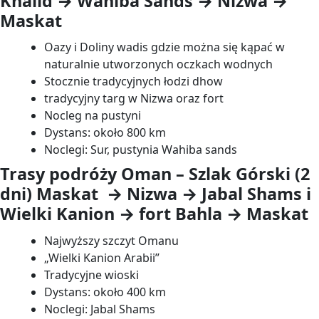
Khalid → Wahiba Sands → Nizwa →
Maskat
Oazy i Doliny wadis gdzie można się kąpać w
naturalnie utworzonych oczkach wodnych
Stocznie tradycyjnych łodzi dhow
tradycyjny targ w Nizwa oraz fort
Nocleg na pustyni
Dystans: około 800 km
Noclegi: Sur, pustynia Wahiba sands
Trasy podróży Oman – Szlak Górski (2
dni) Maskat → Nizwa → Jabal Shams i
Wielki Kanion → fort Bahla → Maskat
Najwyższy szczyt Omanu
„Wielki Kanion Arabii”
Tradycyjne wioski
Dystans: około 400 km
Noclegi: Jabal Shams