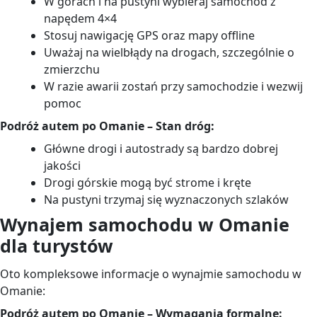
W górach i na pustyni wybieraj samochód z
napędem 4×4
Stosuj nawigację GPS oraz mapy offline
Uważaj na wielbłądy na drogach, szczególnie o
zmierzchu
W razie awarii zostań przy samochodzie i wezwij
pomoc
Podróż autem po Omanie – Stan dróg:
Główne drogi i autostrady są bardzo dobrej
jakości
Drogi górskie mogą być strome i kręte
Na pustyni trzymaj się wyznaczonych szlaków
Wynajem samochodu w Omanie
dla turystów
Oto kompleksowe informacje o wynajmie samochodu w
Omanie:
Podróż autem po Omanie – Wymagania formalne: