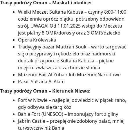
Trasy podróży Oman – Maskat i okolice:
Wielki Meczet Sułtana Kabusa – czynny 8:00-11:00
codziennie oprócz piątku, potrzebny odpowiedni
strój, UWAGA! Od 11.01.2025 wstęp do Meczetu
jest płatny 8 OMR/dorosły oraz 3 OMR/dziecko
Opera Królewska
Tradycyjny bazar Muttrah Souk – warto targować
się o przyprawy i rękodzieło oraz nadmorski
deptak przy porcie Sułtana Kabusa – piękne
miejsce zwłaszcza o zachodzie słońca
Muzeum Bait Al Zubair lub Muzeum Narodowe
Pałac Sułtana Al Alam
Trasy podróży Oman – Kierunek Nizwa:
Fort w Nizwie – najlepiej odwiedzić w piątek rano,
gdy odbywa się targ kóz
Bahla Fort (UNESCO) – imponujący fort z gliny
Jabrin Castle – przepięknie zdobiony pałac, mniej
turystyczny niż Bahla