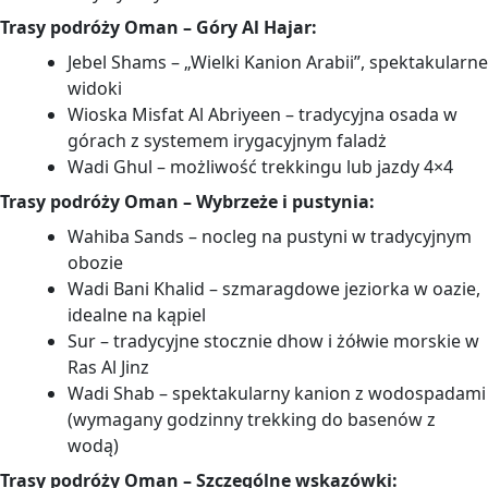
Trasy podróży Oman – Góry Al Hajar:
Jebel Shams – „Wielki Kanion Arabii”, spektakularne
widoki
Wioska Misfat Al Abriyeen – tradycyjna osada w
górach z systemem irygacyjnym faladż
Wadi Ghul – możliwość trekkingu lub jazdy 4×4
Trasy podróży Oman – Wybrzeże i pustynia:
Wahiba Sands – nocleg na pustyni w tradycyjnym
obozie
Wadi Bani Khalid – szmaragdowe jeziorka w oazie,
idealne na kąpiel
Sur – tradycyjne stocznie dhow i żółwie morskie w
Ras Al Jinz
Wadi Shab – spektakularny kanion z wodospadami
(wymagany godzinny trekking do basenów z
wodą)
Trasy podróży Oman – Szczególne wskazówki: